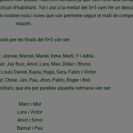
ircuit d’habilitats. Tot i així a la meitat del 5×5 vam fer un desc
ls nostres nois i noies que van permetre seguir el matí de compe
màxim.
icats per les finals del 5×5 van ser:
: Jayvee, Marcel, Manel, Irene, Martí. F i Adrià..
at: Jay Ruiz, Aniol, Lara, Max, Dídac i Bruno.
: Louis Daniel, Kayla, Hugo, Sara, Fabio i Víctor.
at: Chloe, Jan, Pau, Jhon, Pablo, Roger i Biel.
habilitats, que era per parelles aquesta setmana van ser:
Marc i Mar
Lara i Víctor
Aniol i Simó
Barnat i Pau