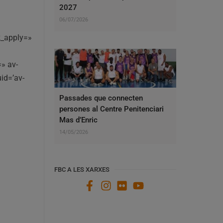
2027
06/07/2026
nk_apply=»
»
» av-
uid=’av-
Passades que connecten
persones al Centre Penitenciari
Mas d’Enric
14/05/2026
FBC A LES XARXES