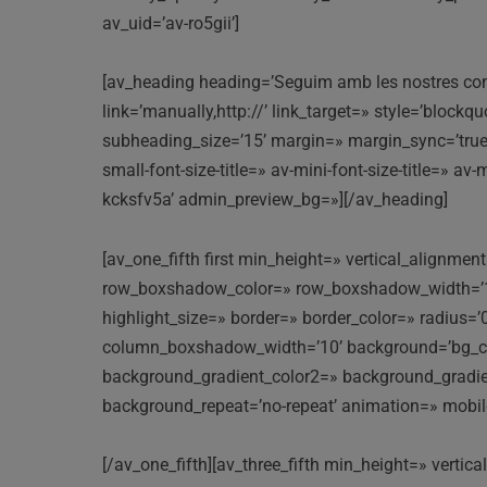
av_uid=’av-ro5gii’]
[av_heading heading=’Seguim amb les nostres compet
link=’manually,http://’ link_target=» style=’bloc
subheading_size=’15’ margin=» margin_sync=’true’
small-font-size-title=» av-mini-font-size-title=» a
kcksfv5a’ admin_preview_bg=»][/av_heading]
[av_one_fifth first min_height=» vertical_align
row_boxshadow_color=» row_boxshadow_width=’10’ 
highlight_size=» border=» border_color=» radiu
column_boxshadow_width=’10’ background=’bg_co
background_gradient_color2=» background_gradient_
background_repeat=’no-repeat’ animation=» mobil
[/av_one_fifth][av_three_fifth min_height=» vert