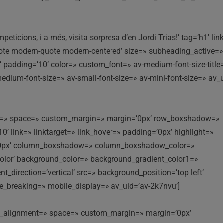
icions, i a més, visita sorpresa d’en Jordi Trias!’ tag=’h1′ li
kquote modern-quote modern-centered’ size=» subheading_active=
 padding=’10’ color=» custom_font=» av-medium-font-size-title=
v-medium-font-size=» av-small-font-size=» av-mini-font-size=» av_
ment=» space=» custom_margin=» margin=’0px’ row_boxshadow=»
link=» linktarget=» link_hover=» padding=’0px’ highlight=»
s=’0px’ column_boxshadow=» column_boxshadow_color=»
lor’ background_color=» background_gradient_color1=»
direction=’vertical’ src=» background_position=’top left’
e_breaking=» mobile_display=» av_uid=’av-2k7nvu’]
ical_alignment=» space=» custom_margin=» margin=’0px’