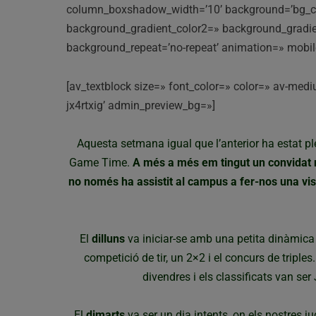
column_boxshadow_width=’10’ background=’bg_co
background_gradient_color2=» background_gradient_
background_repeat=’no-repeat’ animation=» mobile
[av_textblock size=» font_color=» color=» av-mediu
jx4rtxig’ admin_preview_bg=»]
Aquesta setmana igual que l’anterior ha estat p
Game Time.
A més a més em tingut un convidat mo
no només ha assistit al campus a fer-nos una vis
El
dilluns
va iniciar-se amb una petita dinàmica 
competició de tir, un 2×2 i el concurs de triple
divendres i els classificats van ser
El
dimarts
va ser un dia intents, on els nostres 