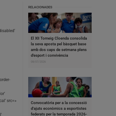
RELACIONADES
isabled’
El XII Torneig Cloenda consolida
la seva aposta pel bàsquet base
amb dos caps de setmana plens
d’esport i convivència
08/07/2026
order-
or’
al’ src=»
Convocatòria per a la concessió
d’ajuts econòmics a esportistes
federats per la temporada 2026-
′