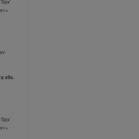
’0px’
or=»
av-
a ells.
’0px’
or=»