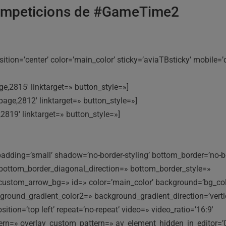
competicions de #GameTime2
on=’center’ color=’main_color’ sticky=’aviaTBsticky’ mobile=’d
e,2815′ linktarget=» button_style=»]
age,2812′ linktarget=» button_style=»]
,2819′ linktarget=» button_style=»]
adding=’small’ shadow=’no-border-styling’ bottom_border=’no-b
 bottom_border_diagonal_direction=» bottom_border_style=»
custom_arrow_bg=» id=» color=’main_color’ background=’bg_col
ound_gradient_color2=» background_gradient_direction=’vertic
tion=’top left’ repeat=’no-repeat’ video=» video_ratio=’16:9′
ttern=» overlay_custom_pattern=» av_element_hidden_in_editor=’0