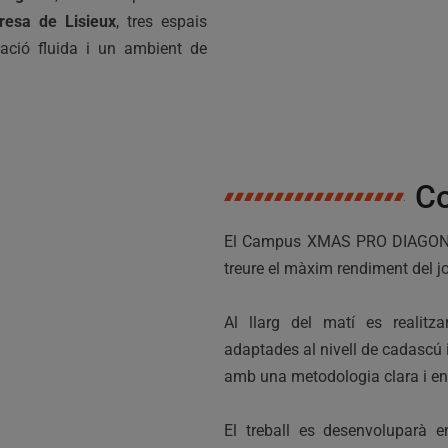
eresa de Lisieux
, tres espais
ació fluida i un ambient de
C
El Campus XMAS PRO DIAGON
treure el màxim rendiment del jo
Al llarg del matí es realitz
adaptades al nivell de cadascú i
amb una metodologia clara i enf
El treball es desenvoluparà 