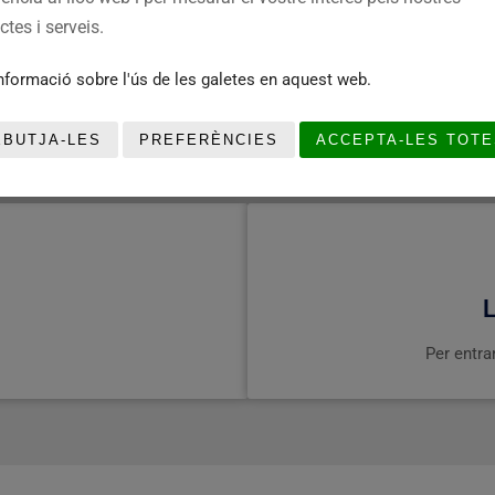
tes i serveis.
nformació sobre l'ús de les galetes en aquest web.
EBUTJA-LES
PREFERÈNCIES
ACCEPTA-LES TOTE
Per entrar