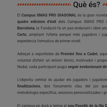
Què és?
El
Campus XMAS PRO DIAGONAL
és la gran noveta
quatre edicions d’èxit
dels Campus XMAS PRO a
Barcelona
, la Fundació fa un pas endavant i obre u
Corts
, ampliant l’oferta perquè més jugadors i ju
experiència formativa de primer nivell.
Adreçat a esportistes de
Premini fins a Cadet
, aqu
voluntat d’oferir un entorn tècnic, motivador i prop
Nadal, cada participant pugui
seguir evolucionant din
L’objectiu central és ajudar els jugadors i jugado
finalitzacions
, dos fonaments clau del joc qu
metodologia específica, sessions personalitzades i gr
El campus es durà a terme al
nou Pavelló de la Illa 