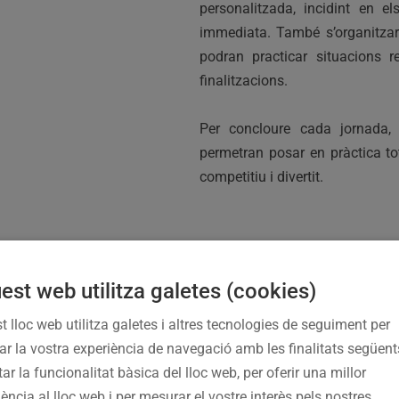
personalitzada, incidint en e
immediata. També s’organitz
podran practicar situacions r
finalitzacions.
Per concloure cada jornada
permetran posar en pràctica tot
competitiu i divertit.
est web utilitza galetes (cookies)
t lloc web utilitza galetes i altres tecnologies de seguiment per
SCRIPCIONS EL 11 DE 
rar la vostra experiència de navegació amb les finalitats següent
tar la funcionalitat bàsica del lloc web, per oferir una millor
ència al lloc web i per mesurar el vostre interès pels nostres