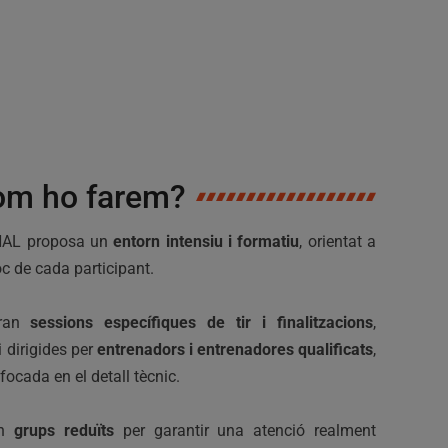
om ho farem?
AL proposa un
entorn intensiu i formatiu
, orientat a
c de cada participant.
aran
sessions específiques de tir i finalitzacions
,
 dirigides per
entrenadors i entrenadores qualificats
,
ocada en el detall tècnic.
en
grups reduïts
per garantir una atenció realment