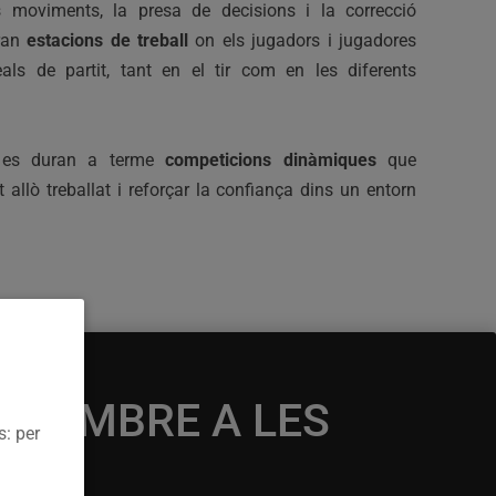
ls moviments, la presa de decisions i la correcció
aran
estacions de treball
on els jugadors i jugadores
eals de partit, tant en el tir com en les diferents
, es duran a terme
competicions dinàmiques
que
 allò treballat i reforçar la confiança dins un entorn
NOVEMBRE A LES
s: per