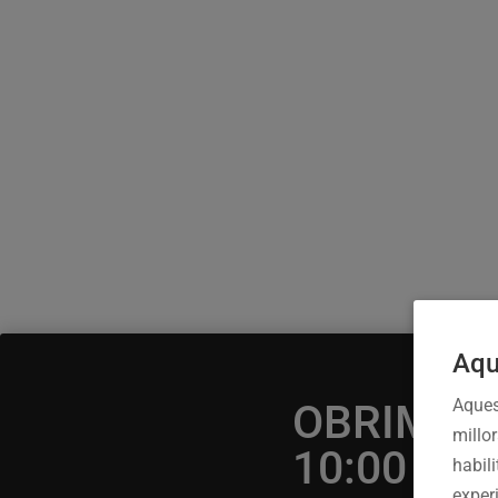
Aqu
Aques
OBRIM IN
millo
10:00
habili
experi