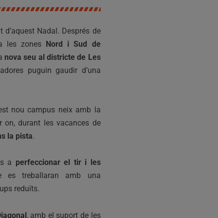
t d’aquest Nadal. Després de
 les zones
Nord i Sud de
na
nova seu al districte de Les
gadores puguin gaudir d’una
est nou campus neix amb la
er on, durant les vacances de
s la pista
.
res a
perfeccionar el tir i les
e es treballaran amb una
ups reduïts.
Diagonal
, amb el suport de les