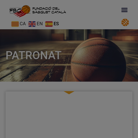
CA
EN
ES
PATRONAT