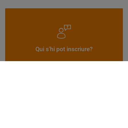
(Infantil a Júnior de 1r any)
el 2012 i el 2009
Qui s'hi pot inscriure?
Per a jugadors/es nascuts/des entre
Torns i dates
TORN 1
Del 4 al 11 de juliol de 2026
PLACES EXHAURIDES