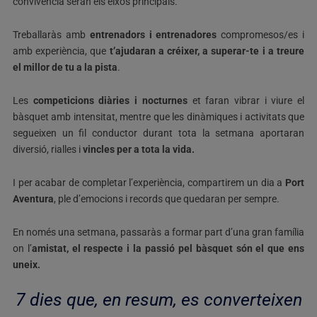
convivència seran els eixos principals.
Treballaràs amb
entrenadors i entrenadores
compromesos/es i
amb experiència, que
t’ajudaran a créixer, a superar-te i a treure
el millor de tu a la pista
.
Les
competicions diàries i nocturnes
et faran vibrar i viure el
bàsquet amb intensitat, mentre que les dinàmiques i activitats que
segueixen un fil conductor durant tota la setmana aportaran
diversió, rialles i
vincles per a tota la vida.
I per acabar de completar l’experiència, compartirem un dia a
Port
Aventura
, ple d’emocions i records que quedaran per sempre.
En només una setmana, passaràs a formar part d’una gran família
on l’
amistat, el respecte i la passió pel bàsquet són el que ens
uneix.
7 dies que, en resum, es converteixen