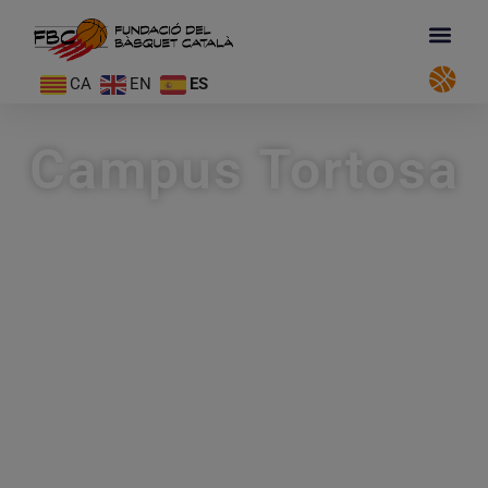
CA
EN
ES
Campus Tortosa