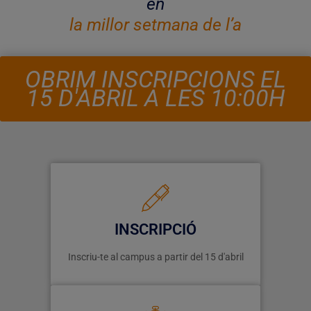
en
l
a
m
i
l
l
o
r
s
e
t
m
a
n
a
d
e
l
’
a
n
y
!
OBRIM INSCRIPCIONS EL
15 D'ABRIL A LES 10:00H
INSCRIPCIÓ
Inscriu-te al campus a partir del 15 d'abril