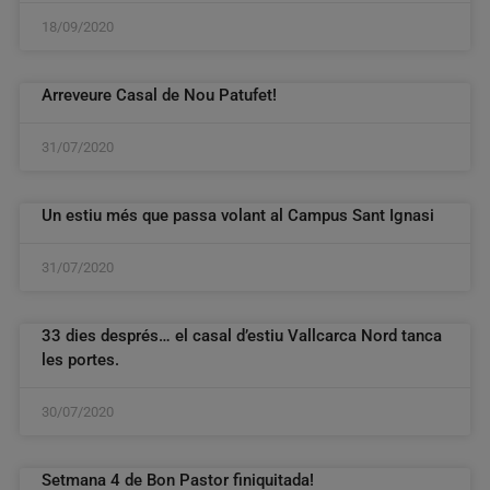
18/09/2020
Arreveure Casal de Nou Patufet!
31/07/2020
Un estiu més que passa volant al Campus Sant Ignasi
31/07/2020
33 dies després… el casal d’estiu Vallcarca Nord tanca
les portes.
30/07/2020
Setmana 4 de Bon Pastor finiquitada!