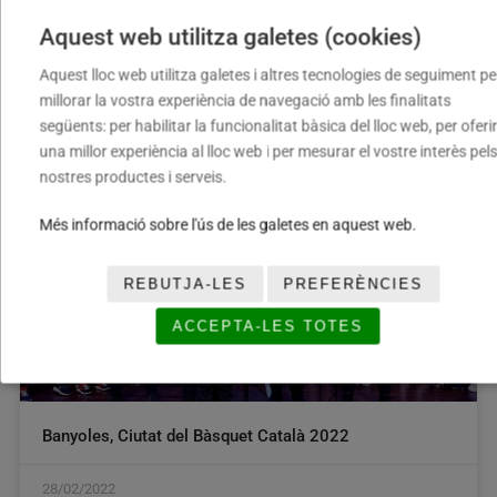
Aquest web utilitza galetes (cookies)
Celebrada la 27a edició de la Festa ‘Històrics del
Bàsquet Català’
Aquest lloc web utilitza galetes i altres tecnologies de seguiment pe
millorar la vostra experiència de navegació amb les finalitats
02/05/2022
següents: per habilitar la funcionalitat bàsica del lloc web, per oferir
una millor experiència al lloc web i per mesurar el vostre interès pels
nostres productes i serveis.
SENSE CATEGORIA
Més informació sobre l'ús de les galetes en aquest web.
REBUTJA-LES
PREFERÈNCIES
ACCEPTA-LES TOTES
Banyoles, Ciutat del Bàsquet Català 2022
28/02/2022