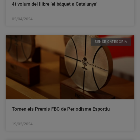
4t volum del llibre ‘el bàquet a Catalunya’
02/04/2024
SENSE CATEGORIA
Tornen els Premis FBC de Periodisme Esportiu
19/02/2024