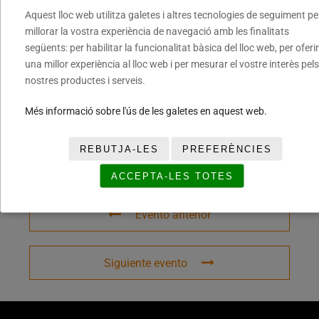
Aquest lloc web utilitza galetes i altres tecnologies de seguiment pe
millorar la vostra experiència de navegació amb les finalitats
següents: per habilitar la funcionalitat bàsica del lloc web, per oferir
COMPARTIR ESTE EVENTO
una millor experiència al lloc web i per mesurar el vostre interès pels
nostres productes i serveis.
Més informació sobre l'ús de les galetes en aquest web.
REBUTJA-LES
PREFERÈNCIES
ACCEPTA-LES TOTES
Evento anterior
Siguiente evento