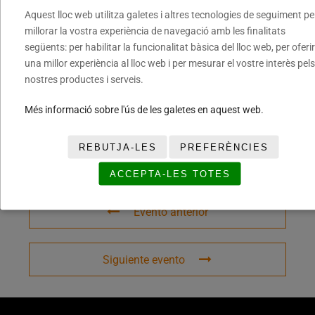
Aquest lloc web utilitza galetes i altres tecnologies de seguiment pe
millorar la vostra experiència de navegació amb les finalitats
següents: per habilitar la funcionalitat bàsica del lloc web, per oferir
COMPARTIR ESTE EVENTO
una millor experiència al lloc web i per mesurar el vostre interès pels
nostres productes i serveis.
Més informació sobre l'ús de les galetes en aquest web.
REBUTJA-LES
PREFERÈNCIES
ACCEPTA-LES TOTES
Evento anterior
Siguiente evento