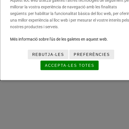
Aquest lloc web utilitza galetes i altres tecnologies de seguiment pe
Cookies
millorar la vostra experiència de navegació amb les finalitats
següents: per habilitar la funcionalitat bàsica del lloc web, per oferir
una millor experiència al lloc web i per mesurar el vostre interès pels
Fundació del Bàsquet Català. Tots els drets reservats ©
nostres productes i serveis.
Més informació sobre l'ús de les galetes en aquest web.
REBUTJA-LES
PREFERÈNCIES
ACCEPTA-LES TOTES