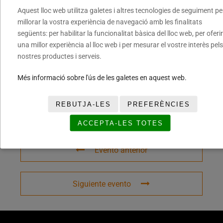
Aquest lloc web utilitza galetes i altres tecnologies de seguiment pe
millorar la vostra experiència de navegació amb les finalitats
següents: per habilitar la funcionalitat bàsica del lloc web, per oferir
COMPARTIR ESTE EVENTO
una millor experiència al lloc web i per mesurar el vostre interès pels
nostres productes i serveis.
Més informació sobre l'ús de les galetes en aquest web.
REBUTJA-LES
PREFERÈNCIES
ACCEPTA-LES TOTES
Evento anterior
Siguiente evento