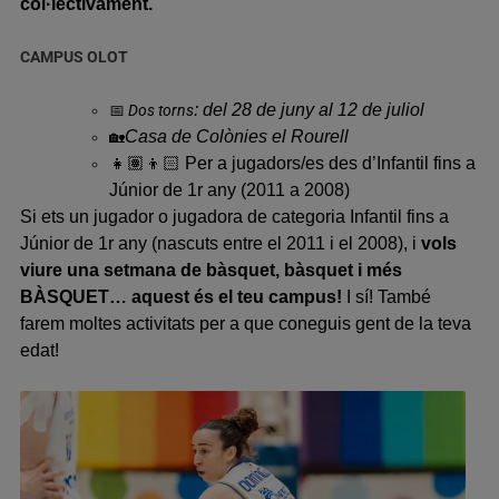
col·lectivament.
CAMPUS OLOT
: del 28 de juny al 12 de juliol
📅
Dos torns
Casa de Colònies el Rourell
🏡
👧🏽👦🏻
Per a jugadors/es des d’Infantil fins a
Júnior de 1r any (2011 a 2008)
Si ets un juga
dor o
jugadora de
categoria Infantil fins a
Júnior de 1r any
(
nascuts entre el 2011 i el 2008), i
v
ols
viure una setmana de bàsquet, bàsquet i més
BÀSQUET… aquest és el teu campus!
I sí! També
farem moltes activitats per a que coneguis gent de
la teva
edat!