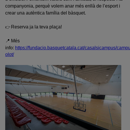
companyonia
, perquè volem anar més enllà de l’esport i
crear una
autèntica família del bàsquet
.
Reserva ja la teva plaça!
👉
📍
Més
info:
https://fundacio.basquetcatala.cat/casalsicampus/camp
olot/