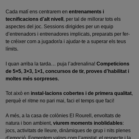
Cada matí ens centrarem en
entrenaments i
tecnificacions d’alt nivell
, per tal de millorar tots els
aspectes del joc. Sessions dirigides per un equip
d’entrenadors i entrenadores implicats, preparats per fer-
te créix
er com a
jugador/a i ajudar-te a superar els teus
límits.
I quan arriba la tarda… puja l’adrenalina!
Competicions
de
5×5, 3×3, 1×1, concursos de tir, proves d’habilitat
i
moltes més sorpreses.
Tot això en
instal·lacions cobertes i de primera qualitat
,
perquè el ritme no pari mai, faci el temps que faci!
A més, a la casa de colònies
El Rourell
, envoltats de
natura i bon ambient,
viurem
moments inoblidables
:
jocs, activitats de lleure, dinàmiques de grup i nits plenes
d’emoció. Fomentem valors com
l’amistat, el respecte i la