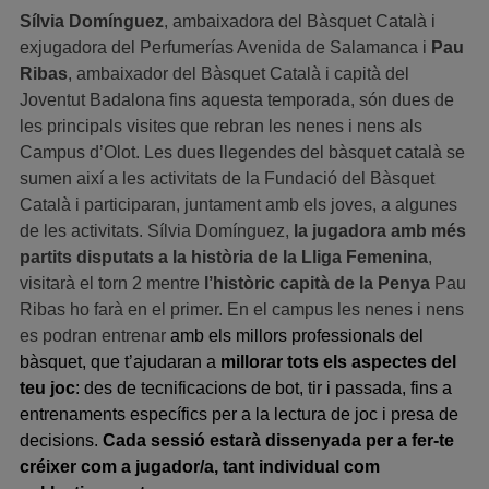
Sílvia Domínguez
, ambaixadora del Bàsquet Català i
exjugadora del Perfumerías Avenida de Salamanca i
Pau
Ribas
, ambaixador del Bàsquet Català i capità del
Joventut Badalona fins aquesta temporada, són dues de
les principals visites que rebran les nenes i nens als
Campus d’Olot. Les dues llegendes del bàsquet català se
sumen així a les activitats de la Fundació del Bàsquet
Català i participaran, juntament amb els joves, a algunes
de les activitats. Sílvia Domínguez,
la jugadora amb més
partits disputats a la història de la Lliga Femenina
,
visitarà el torn 2 mentre
l’històric capità de la Penya
Pau
Ribas ho farà en el primer. En el campus les nenes i nens
es podran entrenar
amb els millors professionals del
bàsquet, que t’ajudaran a
millorar tots els aspectes del
teu joc
: des de tecnificacions de bot, tir i passada, fins a
entrenaments específics per a la lectura de joc i presa de
decisions.
Cada sessió estarà dissenyada per a fer-te
créixer com a jugador/a, tant individual com