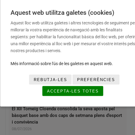
Aquest web utilitza galetes (cookies)
Aquest lloc web utilitza galetes i altres tecnologies de seguiment pe
millorar la vostra experiència de navegació amb les finalitats
següents: per habilitar la funcionalitat bàsica del lloc web, per oferir
RELACIONADES
una millor experiència al lloc web i per mesurar el vostre interès pels
nostres productes i serveis.
Més informació sobre l'ús de les galetes en aquest web.
REBUTJA-LES
PREFERÈNCIES
ACCEPTA-LES TOTES
El XII Torneig Cloenda consolida la seva aposta pel
bàsquet base amb dos caps de setmana plens d’esport
i convivència
08/07/2026