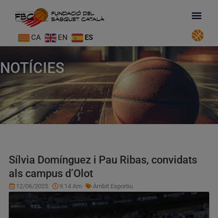
CA
EN
ES
NOTÍCIES
Sílvia Domínguez i Pau Ribas, convidats
als campus d’Olot
12/06/2025
9:14 Am
Àmbit Esportiu