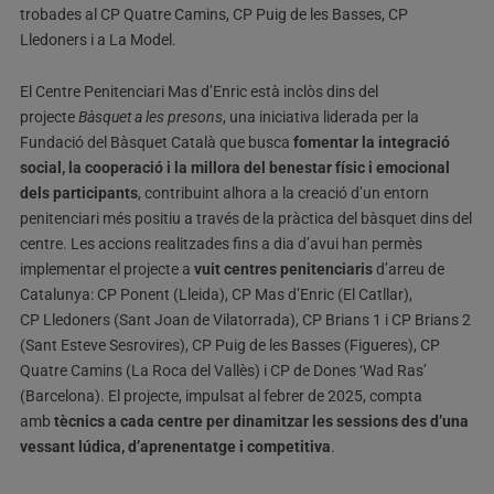
trobades al CP Quatre Camins, CP Puig de les Basses, CP
Lledoners i a La Model.
El Centre Penitenciari Mas d’Enric està inclòs dins del
projecte
Bàsquet a les presons
, una iniciativa liderada per la
Fundació del Bàsquet Català que busca
fomentar la integració
social, la cooperació i la millora del benestar físic i emocional
dels participants
, contribuint alhora a la creació d’un entorn
penitenciari més positiu a través de la pràctica del bàsquet dins del
centre. Les accions realitzades fins a dia d’avui han permès
implementar el projecte a
vuit centres penitenciaris
d’arreu de
Catalunya: CP Ponent (Lleida), CP Mas d’Enric (El Catllar),
CP Lledoners (Sant Joan de Vilatorrada), CP Brians 1 i CP Brians 2
(Sant Esteve Sesrovires), CP Puig de les Basses (Figueres), CP
Quatre Camins (La Roca del Vallès) i CP de Dones ‘Wad Ras’
(Barcelona). El projecte, impulsat al febrer de 2025, compta
amb
tècnics a cada centre per dinamitzar les sessions des d’una
vessant lúdica, d’aprenentatge i competitiva
.