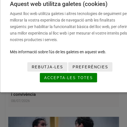
Aquest web utilitza galetes (cookies)
Aquest lloc web utilitza galetes i altres tecnologies de seguiment pe
RELACIONADES
millorar la vostra experiència de navegació amb les finalitats
següents: per habilitar la funcionalitat bàsica del lloc web, per oferir
una millor experiència al lloc web i per mesurar el vostre interès pels
nostres productes i serveis.
Més informació sobre l'ús de les galetes en aquest web.
REBUTJA-LES
PREFERÈNCIES
ACCEPTA-LES TOTES
El XII Torneig Cloenda consolida la seva aposta pel
bàsquet base amb dos caps de setmana plens d’esport
i convivència
08/07/2026