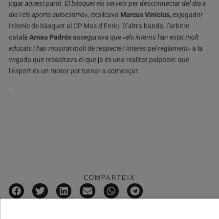
jugar aquest partit. El bàsquet els serveix per desconnectar del dia a
dia i els aporta autoestima»
, explicava
Marcus Vinicius
, exjugador
i tècnic de bàsquet al CP Mas d’Enric. D’altra banda, l’àrbitre
català
Arnau Padrós
assegurava que
«els interns han estat molt
educats i han mostrat molt de respecte i interès pel reglament»
a la
vegada que ressaltava el que ja és una realitat palpable: que
l’esport és un motor per tornar a començar.
.
COMPARTEIX