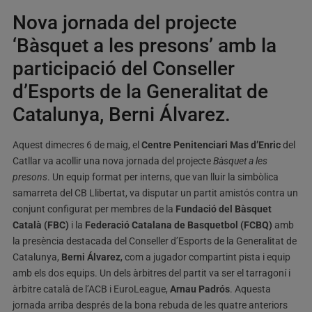
Nova jornada del projecte
‘Bàsquet a les presons’ amb la
participació del Conseller
d’Esports de la Generalitat de
Catalunya, Berni Álvarez.
Aquest dimecres 6 de maig, el
Centre Penitenciari Mas d’Enric
del
Catllar va acollir una nova jornada del projecte
Bàsquet a les
presons
. Un equip format per interns, que van lluir la simbòlica
samarreta del CB Llibertat, va disputar un partit amistós contra un
conjunt configurat per membres de la
Fundació del Bàsquet
Català (FBC)
i la
Federació Catalana de Basquetbol (FCBQ)
amb
la presència destacada del Conseller d’Esports de la Generalitat de
Catalunya,
Berni Álvarez
, com a jugador compartint pista i equip
amb els dos equips. Un dels àrbitres del partit va ser el tarragoní i
àrbitre català de l’ACB i EuroLeague,
Arnau Padrós
. Aquesta
jornada arriba després de la bona rebuda de les quatre anteriors