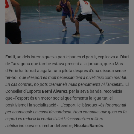
Emili
, un dels interns que va participar en el partit, explicava al Diari
de Tarragona que també estava present a la jornada, que a Mas
d’Enric ha tornat a agafar una pilota després d’una dècada sense
fer-ho i que
«l’esport és molt necessari tant a nivell físic com mental.
En cas contrari, no pots cremar els mals pensaments ni l’ansietat»
. El
Conseller d’Esports
Berni Álvarez
, per la seva banda, reconeixia
que «l’esport és un motor social que fomenta la igualtat, el
positivisme i la socialització». L’esport i el bàsquet
«és fonamental
per aconseguir un canvi de conducta. Hem constatat que quan es fa
esport es redueix la conflictivitat i s’assumeixen millors
hàbits»
indicava el director del centre,
Nicolàs Barnés
.