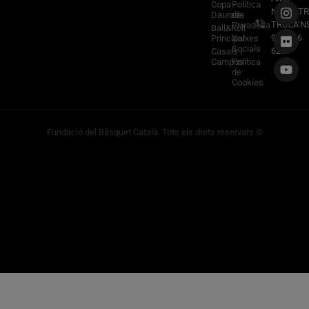
Copa
Política
NOSALTR
Daurada
de
TRUCA’N
Privadesa
Ball&Roll
933 966
Principal
Xarxes
Socials
620
Casals i
Campus
Política
de
Cookies
Fundació del Bàsquet Català. Tots els drets reservats ©