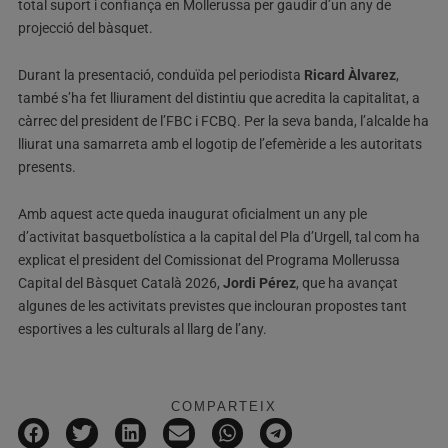
total suport i confiança en Mollerussa per gaudir d’un any de
projecció del bàsquet.
Durant la presentació, conduïda pel periodista
Ricard Àlvarez
,
també s’ha fet lliurament del distintiu que acredita la capitalitat, a
càrrec del president de l’FBC i FCBQ. Per la seva banda, l’alcalde ha
lliurat una samarreta amb el logotip de l’efemèride a les autoritats
presents.
Amb aquest acte queda inaugurat oficialment un any ple
d’activitat basquetbolística a la capital del Pla d’Urgell, tal com ha
explicat el president del Comissionat del Programa Mollerussa
Capital del Bàsquet Català 2026,
Jordi Pérez
, que ha avançat
algunes de les activitats previstes que inclouran propostes tant
esportives a les culturals al llarg de l’any.
COMPARTEIX