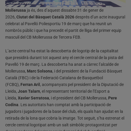
Mollerussa
ja és, des d’aquest dissabte 31 de gener de
2026,
Ciutat del Bàsquet Català 2026
després d’un acte inaugural
celebrat al Pavelló Poliesportiu 19 de març que ha reunit un
nombrós públic i que ha precedit el partit de lliga del primer equip
masculí del CB Mollerussa de Tercera FEB.
L’acte central ha estat la descoberta de logotip de la capitalitat
que presidirà durant tot aquest any el cercle central de la pista del
Pavelló 19 de març. La descoberta ha anat a càrrec l’alcalde de
Mollerussa,
Marc Solsona
, i del president de la Fundació Bàsquet
Català (FBC) i de la Federació Catalana de Basquetbol
(FCBQ),
Ferran Aril
, acompanyats pel president de la Diputació de
Lleida,
Joan Talarn
, el representant territorial de l’Esport a
Lleida,
Xavier Serratosa
, i el president del CB Mollerussa,
Pere
Codina
. Les autoritats han comptat amb la participació de
jugadors i jugadores de la base del club, els quals han ajudat en la
retirada de la lona que cobria la imatge. Tot seguit, s’ha estrenat el
cercle central logotipat amb un salt simbòlic protagonitzat per