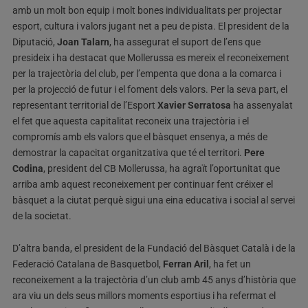
amb un molt bon equip i molt bones individualitats per projectar
esport, cultura i valors jugant net a peu de pista. El president de la
Diputació,
Joan Talarn
, ha assegurat el suport de l’ens que
presideix i ha destacat que Mollerussa es mereix el reconeixement
per la trajectòria del club, per l’empenta que dona a la comarca i
per la projecció de futur i el foment dels valors. Per la seva part, el
representant territorial de l’Esport
Xavier Serratosa
ha assenyalat
el fet que aquesta capitalitat reconeix una trajectòria i el
compromís amb els valors que el bàsquet ensenya, a més de
demostrar la capacitat organitzativa que té el territori.
Pere
Codina
, president del CB Mollerussa, ha agraït l’oportunitat que
arriba amb aquest reconeixement per continuar fent créixer el
bàsquet a la ciutat perquè sigui una eina educativa i social al servei
de la societat.
D’altra banda, el president de la Fundació del Bàsquet Català i de la
Federació Catalana de Basquetbol,
Ferran Aril
, ha fet un
reconeixement a la trajectòria d’un club amb 45 anys d’història que
ara viu un dels seus millors moments esportius i ha refermat el