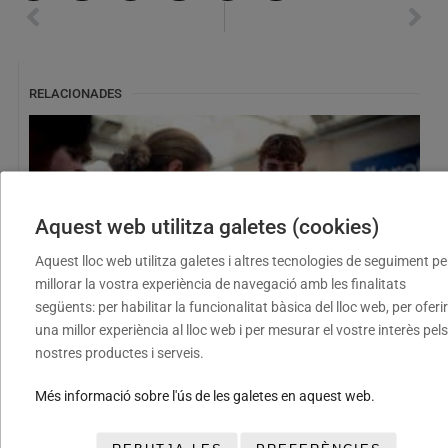
RELACIONADES
Aquest web utilitza galetes (cookies)
Aquest lloc web utilitza galetes i altres tecnologies de seguiment pe
millorar la vostra experiència de navegació amb les finalitats
següents: per habilitar la funcionalitat bàsica del lloc web, per oferir
una millor experiència al lloc web i per mesurar el vostre interès pels
El XII Torneig Cloenda consolida la seva aposta pel
nostres productes i serveis.
bàsquet base amb dos caps de setmana plens d’esport
i convivència
Més informació sobre l'ús de les galetes en aquest web.
08/07/2026