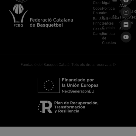
Cloenda
legal
AMB
Copa
Política
NOSALTR
Daurada
de
TRUCA’N
Privadesa
Ball&Roll
933 966
Principal
Xarxes
Socials
620
Casals i
Campus
Política
de
Cookies
Fundació del Bàsquet Català. Tots els drets reservats ©