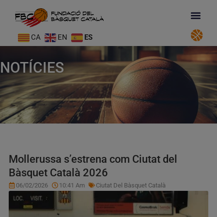
CA
EN
ES
NOTÍCIES
Mollerussa s’estrena com Ciutat del
Bàsquet Català 2026
06/02/2026
10:41 Am
Ciutat Del Bàsquet Català