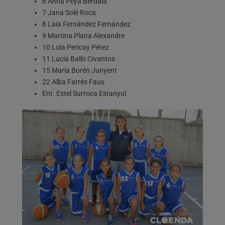
6 Anna Peya Berdala
7 Jana Solé Roca
8 Laia Fernández Fernández
9 Martina Plana Alexandre
10 Lola Pericay Pérez
11 Lucía Balló Civantos
15 Maria Borén Junyent
22 Alba Farrés Faus
Ent. Estel Surroca Estanyol