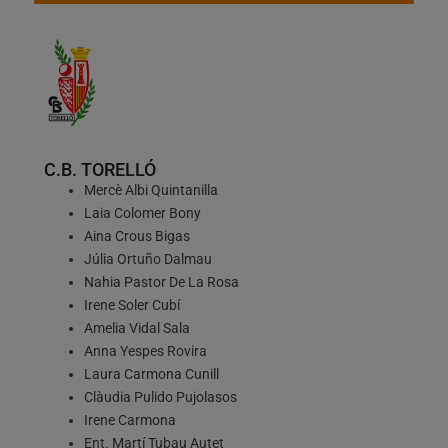
C.B. TORELLÓ
Mercè Albi Quintanilla
Laia Colomer Bony
Aina Crous Bigas
Júlia Ortuño Dalmau
Nahia Pastor De La Rosa
Irene Soler Cubí
Amelia Vidal Sala
Anna Yespes Rovira
Laura Carmona Cunill
Clàudia Pulido Pujolasos
Irene Carmona
Ent. Martí Tubau Autet