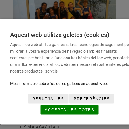
Aquest web utilitza galetes (cookies)
Aquest lloc web utilitza galetes i altres tecnologies de seguiment pe
millorar la vostra experiència de navegació amb les finalitats
següents: per habilitar la funcionalitat bàsica del lloc web, per oferir
una millor experiència al lloc web i per mesurar el vostre interès pels
nostres productes i serveis.
Més informació sobre l'ús de les galetes en aquest web.
FEMENÍ MARESME
0 Noa Carbó Casals
REBUTJA-LES
PREFERÈNCIES
5 Berta Albuicet Bou
6 Paula Pló Grau
ACCEPTA-LES TOTES
7 Elba Rubio Escartín
8 Silvia Barrera Martínez
9 Marta Galán Lara