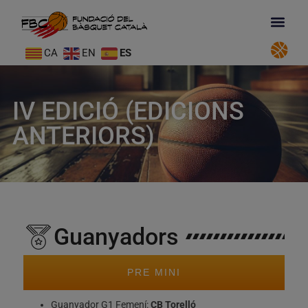
CA
EN
ES
IV EDICIÓ (EDICIONS
ANTERIORS)
Guanyadors
PRE MINI
Guanyador G1 Femení:
CB Torelló