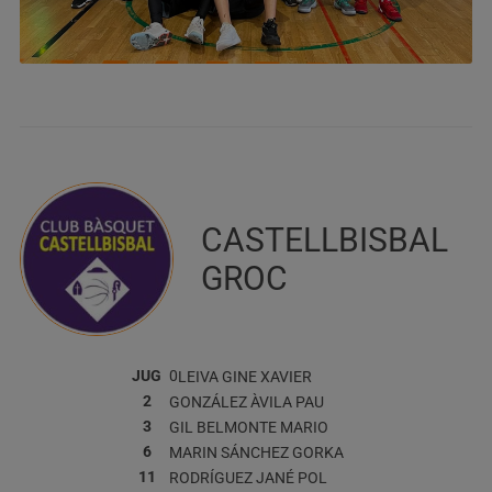
CASTELLBISBAL
GROC
JUG
0
LEIVA GINE
XAVIER
2
GONZÁLEZ ÀVILA
PAU
3
GIL BELMONTE
MARIO
6
MARIN SÁNCHEZ
GORKA
11
RODRÍGUEZ JANÉ
POL