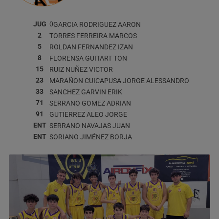
JUG
0
GARCIA RODRIGUEZ
AARON
2
TORRES FERREIRA
MARCOS
5
ROLDAN FERNANDEZ
IZAN
8
FLORENSA GUITART
TON
15
RUIZ NUÑEZ
VICTOR
23
MARAÑON CUICAPUSA
JORGE ALESSANDRO
33
SANCHEZ GARVIN
ERIK
71
SERRANO GOMEZ
ADRIAN
91
GUTIERREZ ALEO
JORGE
ENT
SERRANO NAVAJAS
JUAN
ENT
SORIANO JIMÉNEZ
BORJA