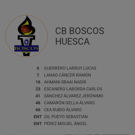
CB BOSCOS
HUESCA
6
GUERRERO LARRUY
LUCAS
7
LANAO CÁNCER
RAMÓN
16
AHMANI SBAAI
NADIR
23
ESCANERO LABORDA
CARLOS
41
SÁNCHEZ ÁLVAREZ
JERÓNIMO
46
CAMARÓN GELLA
ÁLVARO
66
CEA RUBIO
ÁLVARO
ENT
GIL PUEYO
SEBASTIÁN
ENT
PÉREZ MIGUEL
ÁNGEL