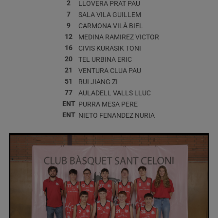
2
LLOVERA PRAT
PAU
7
SALA VILA
GUILLEM
9
CARMONA VILÀ
BIEL
12
MEDINA RAMIREZ
VICTOR
16
CIVIS KURASIK
TONI
20
TEL URBINA
ERIC
21
VENTURA CLUA
PAU
51
RUI JIANG
ZI
77
AULADELL VALLS
LLUC
ENT
PURRA MESA
PERE
ENT
NIETO FENANDEZ
NURIA