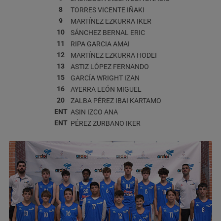
8
TORRES VICENTE
IÑAKI
9
MARTÍNEZ EZKURRA
IKER
10
SÁNCHEZ BERNAL
ERIC
11
RIPA GARCIA
AMAI
12
MARTÍNEZ EZKURRA
HODEI
13
ASTIZ LÓPEZ
FERNANDO
15
GARCÍA WRIGHT
IZAN
16
AYERRA LEÓN
MIGUEL
20
ZALBA PÉREZ
IBAI KARTAMO
ENT
ASIN IZCO
ANA
ENT
PÉREZ ZURBANO
IKER