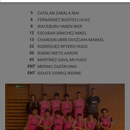
5
CATALÁN ZABALA
IBAI
6
FERNÁNDEZ BUSTOS
LUCAS
8
IRACEBURU YABEN
IKER
12
ESCOBAR SÁNCHEZ
MIKEL
13
CHARDON URRETAVIZCAYA
MARKEL
22
RODRÍGUEZ REYERO
HUGO
30
BUENO NIETO
AARON
43
MARTÍNEZ GAVILAN
HUGO
ENT
MERINO ZAZÓN
UNAI
ENT
IDOATE GORRIZ
IKERNE