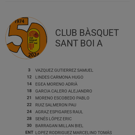
CLUB BÀSQUET
SANT BOI A
3
VAZQUEZ GUTIERREZ
SAMUEL
12
LINDES CARMONA
HUGO
14
EGEA MORENO
ADRIÀ
18
GARCIA CALERO
ALEJANDRO
21
MORENO ESCOBEDO
PABLO
22
RUIZ SALMERON
PAU
24
AGRAZ ESPIGARES
RAUL
28
SENÉS LÓPEZ
ERIC
30
BARRAGAN MILLAN
BIEL
ENT
LOPEZ RODRIGUEZ
MARCELINO TOMÁS