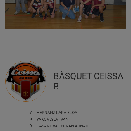
BÀSQUET CEISSA
B
7
HERNANZ LARA
ELOY
8
YAKOVLYEV
IVAN
9
CASANOVA FERRAN
ARNAU