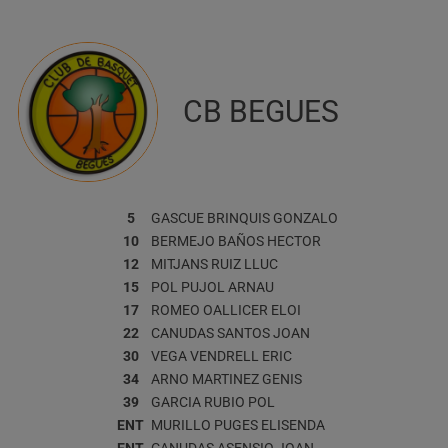
CB BEGUES
5
GASCUE BRINQUIS
GONZALO
10
BERMEJO BAÑOS
HECTOR
12
MITJANS RUIZ
LLUC
15
POL PUJOL
ARNAU
17
ROMEO OALLICER
ELOI
22
CANUDAS SANTOS
JOAN
30
VEGA VENDRELL
ERIC
34
ARNO MARTINEZ
GENIS
39
GARCIA RUBIO
POL
ENT
MURILLO PUGES
ELISENDA
ENT