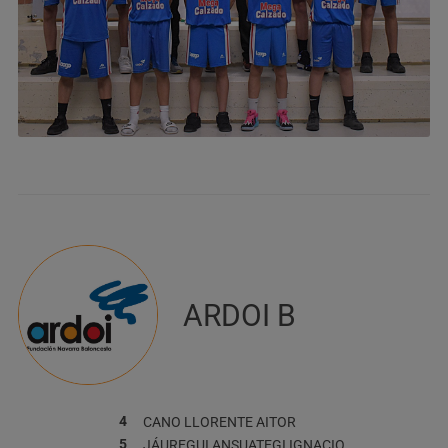
ARDOI B
4
CANO LLORENTE
AITOR
5
JÁUREGUI ANSUATEGI
IGNACIO