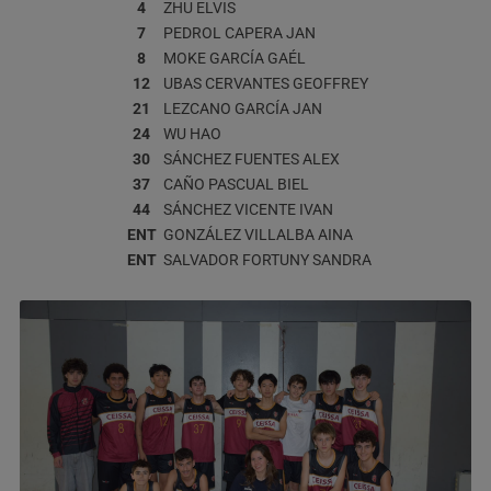
4
ZHU
ELVIS
7
PEDROL CAPERA
JAN
8
MOKE GARCÍA
GAÉL
12
UBAS CERVANTES
GEOFFREY
21
LEZCANO GARCÍA
JAN
24
WU
HAO
30
SÁNCHEZ FUENTES
ALEX
37
CAÑO PASCUAL
BIEL
44
SÁNCHEZ VICENTE
IVAN
ENT
GONZÁLEZ VILLALBA
AINA
ENT
SALVADOR FORTUNY
SANDRA