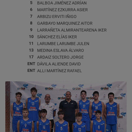
5
BALBOA JIMÉNEZ
ADRÍAN
6
MARTÍNEZ EZKURRA
ASIER
7
ARBIZU ERVITI
IÑIGO
8
GARBAYO MARQUINEZ
AITOR
9
LARRAÑETA ALMIRANTEARENA
IKER
10
SÁNCHEZ ELÍAS
IKER
11
LARUMBE LARUMBE
JULEN
13
MEDINA ESLAVA
ÁLVARO
17
ARDAIZ SOLTERO
JORGE
ENT
DÁVILA ALIENDE
DAVID
ENT
ALLI MARTÍNEZ
RAFAEL