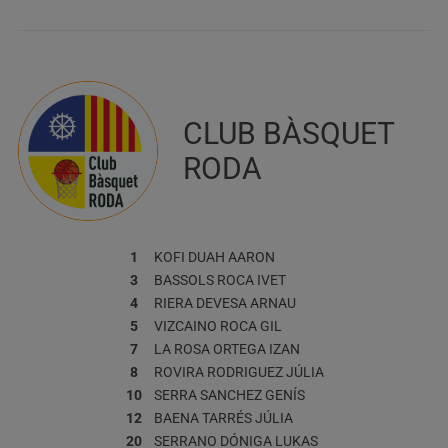
CLUB BÀSQUET
RODA
1
KOFI DUAH
AARON
3
BASSOLS ROCA
IVET
4
RIERA DEVESA
ARNAU
5
VIZCAINO ROCA
GIL
7
LA ROSA ORTEGA
IZAN
8
ROVIRA RODRIGUEZ
JÚLIA
10
SERRA SANCHEZ
GENÍS
12
BAENA TARRÉS
JÚLIA
20
SERRANO DÓNIGA
LUKAS