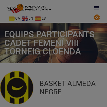
CA
EN
ES
EQUIPS PARTICIPANTS
CADET FEMENÍ VIII
TORNEIG CLOENDA
BASKET ALMEDA
NEGRE