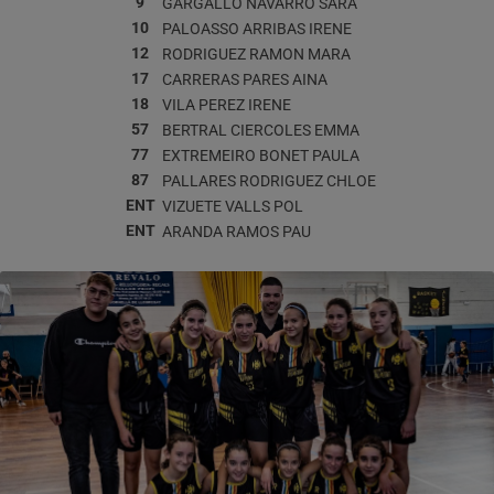
9
GARGALLO NAVARRO
SARA
10
PALOASSO ARRIBAS
IRENE
12
RODRIGUEZ RAMON
MARA
17
CARRERAS PARES
AINA
18
VILA PEREZ
IRENE
57
BERTRAL CIERCOLES
EMMA
77
EXTREMEIRO BONET
PAULA
87
PALLARES RODRIGUEZ
CHLOE
ENT
VIZUETE VALLS
POL
ENT
ARANDA RAMOS
PAU