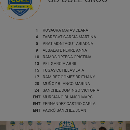
1
ROSAURA MATAS
CLARA
4
FABREGAT GARCIA
MARTINA
5
PRAT MONTAGUT
ARIADNA
9
ALBALATE FERRÉ
ANNA
10
RAMOS ORTEGA
CRISTINA
13
PEL GARCIA
ABRIL
15
TUGAS CUTILLAS
LAIA
17
RAMIREZ GOMEZ
BRITHANY
20
MUÑOZ BLANCO
MARINA
24
SANCHEZ DOMINGO
VICTORIA
ENT
MURCIANO BLANCO
MARC
ENT
FERNANDEZ CASTRO
CARLA
ENT
PADRÓ SÁNCHEZ
JOAN