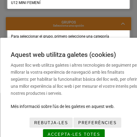
U12 MINI FEMENÍ
GRUPOS
Selecciona una opción
Para seleccionar el grupo, primero seleccione una categoría
Aquest web utilitza galetes (cookies)
Aquest lloc web utilitza galetes i altres tecnologies de seguiment pe
millorar la vostra experiència de navegació amb les finalitats
següents: per habilitar la funcionalitat bàsica del lloc web, per oferir
una millor experiència al lloc web i per mesurar el vostre interès pels
nostres productes i serveis.
Més informació sobre l'ús de les galetes en aquest web.
FUNDACIÓ
LEGALES
TRANSPA
Torneig
Avís
REBUTJA-LES
PREFERÈNCIES
TREBALL
Cloenda
legal
AMB
Copa
Política
ACCEPTA-LES TOTES
NOSALTR
Daurada
de