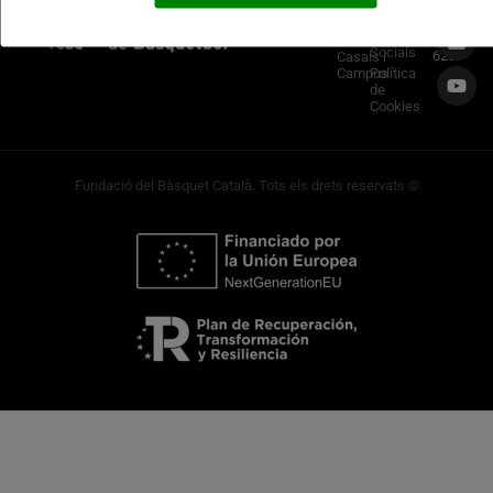
TRUCA’N
Privadesa
Ball&Roll
933 966
Principal
Xarxes
Socials
620
Casals i
Campus
Política
de
Cookies
Fundació del Bàsquet Català. Tots els drets reservats ©