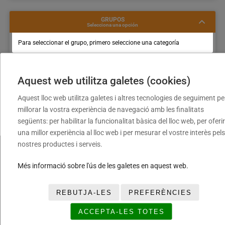
GRUPOS
Selecciona una opción
Para seleccionar el grupo, primero seleccione una categoría
Aquest web utilitza galetes (cookies)
Aquest lloc web utilitza galetes i altres tecnologies de seguiment pe
millorar la vostra experiència de navegació amb les finalitats
següents: per habilitar la funcionalitat bàsica del lloc web, per oferir
una millor experiència al lloc web i per mesurar el vostre interès pels
nostres productes i serveis.
Més informació sobre l'ús de les galetes en aquest web.
FUNDACIÓ
LEGALES
TRANSPA
Torneig
Avís
TREBALL
Cloenda
legal
REBUTJA-LES
PREFERÈNCIES
AMB
Copa
Política
NOSALTR
Daurada
de
ACCEPTA-LES TOTES
TRUCA’N
Privadesa
Ball&Roll
933 966
Principal
Xarxes