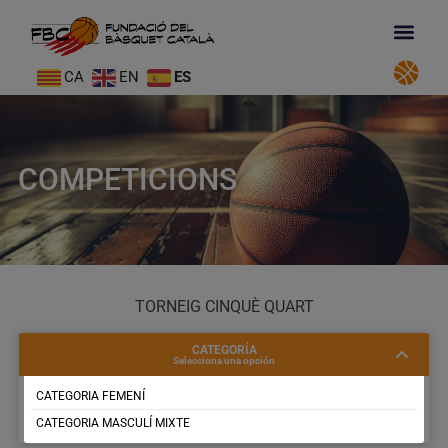
CA
EN
ES
COMPETICIONS
TORNEIG CINQUÈ QUART
CATEGORÍA
Selecciona una opción
CATEGORIA FEMENÍ
CATEGORIA MASCULÍ MIXTE