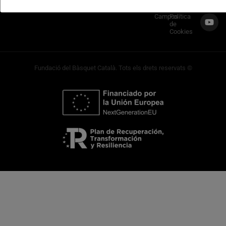
Socials
620
Casals i
Campus
Política
de
Cookies
Fundació del Bàsquet Català. Tots els drets reservats ©