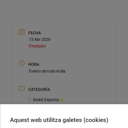
FECHA
15 Abr 2026
Finalizdo!
HORA
Evento de todo el día
CATEGORÍA
Àmbit Esportiu
Campus de bàsquet
Campus Tortosa
Aquest web utilitza galetes (cookies)