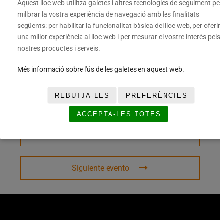
Aquest lloc web utilitza galetes i altres tecnologies de seguiment pe
millorar la vostra experiència de navegació amb les finalitats
COMPARTIR ESTE EVENTO
següents: per habilitar la funcionalitat bàsica del lloc web, per oferir
una millor experiència al lloc web i per mesurar el vostre interès pels
nostres productes i serveis.
Més informació sobre l'ús de les galetes en aquest web.
REBUTJA-LES
PREFERÈNCIES
ACCEPTA-LES TOTES
Evento anterior
Siguiente evento