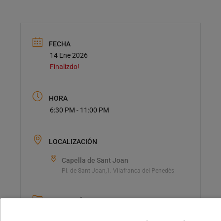
FECHA
14 Ene 2026
Finalizdo!
HORA
6:30 PM - 11:00 PM
LOCALIZACIÓN
Capella de Sant Joan
Pl. de Sant Joan,1. Vilafranca del Penedès
CATEGORÍA
Àmbit cultural i social