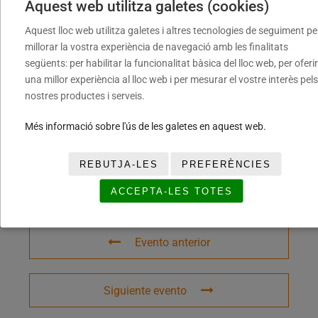
Aquest web utilitza galetes (cookies)
Ciutat del Bàsquet Català
Aquest lloc web utilitza galetes i altres tecnologies de seguiment pe
millorar la vostra experiència de navegació amb les finalitats
següents: per habilitar la funcionalitat bàsica del lloc web, per oferir
una millor experiència al lloc web i per mesurar el vostre interès pels
COMPARTIR ESTE EVENTO
nostres productes i serveis.
Més informació sobre l'ús de les galetes en aquest web.
REBUTJA-LES
PREFERÈNCIES
ACCEPTA-LES TOTES
Evento anterior
Siguiente evento