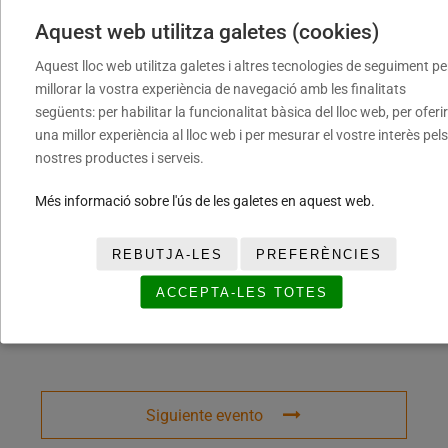
Aquest web utilitza galetes (cookies)
CATEGORÍA
Aquest lloc web utilitza galetes i altres tecnologies de seguiment pe
millorar la vostra experiència de navegació amb les finalitats
Ciutat del Bàsquet Català
següents: per habilitar la funcionalitat bàsica del lloc web, per oferir
una millor experiència al lloc web i per mesurar el vostre interès pels
nostres productes i serveis.
COMPARTIR ESTE EVENTO
Més informació sobre l'ús de les galetes en aquest web.
REBUTJA-LES
PREFERÈNCIES
ACCEPTA-LES TOTES
Siguiente evento