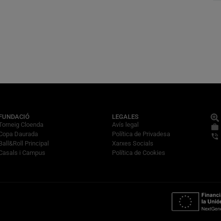
FUNDACIÓ
LEGALES
Torneig Cloenda
Avís legal
Copa Daurada
Política de Privadesa
Ball&Roll Principal
Xarxes Socials
Casals i Campus
Política de Cookies