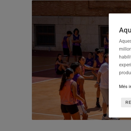
Aqu
Aques
millo
habili
experi
produc
Més i
R