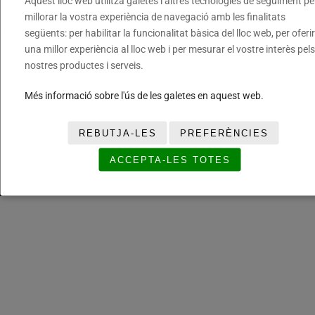
Aquest lloc web utilitza galetes i altres tecnologies de seguiment pe
Cookies
millorar la vostra experiència de navegació amb les finalitats
següents: per habilitar la funcionalitat bàsica del lloc web, per oferir
una millor experiència al lloc web i per mesurar el vostre interès pels
Fundació del Bàsquet Català. Tots els drets reservats ©
nostres productes i serveis.
Més informació sobre l'ús de les galetes en aquest web.
REBUTJA-LES
PREFERÈNCIES
ACCEPTA-LES TOTES