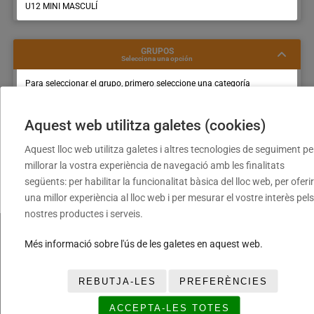
U12 MINI MASCULÍ
GRUPOS
Selecciona una opción
Para seleccionar el grupo, primero seleccione una categoría
Aquest web utilitza galetes (cookies)
Aquest lloc web utilitza galetes i altres tecnologies de seguiment pe
millorar la vostra experiència de navegació amb les finalitats
següents: per habilitar la funcionalitat bàsica del lloc web, per oferir
una millor experiència al lloc web i per mesurar el vostre interès pels
nostres productes i serveis.
Més informació sobre l'ús de les galetes en aquest web.
FUNDACIÓ
LEGALES
TRANSPA
Torneig
Avís
REBUTJA-LES
PREFERÈNCIES
TREBALL
Cloenda
legal
AMB
Copa
Política
ACCEPTA-LES TOTES
NOSALTR
Daurada
de