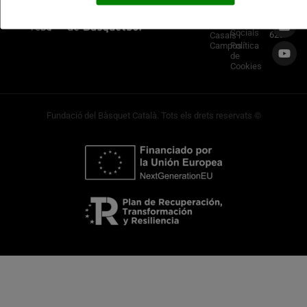
TRUCA’N
Privadesa
Ball&Roll
933 966
Principal
Xarxes
Socials
620
Casals i
Campus
Política
de
Cookies
Fundació del Bàsquet Català. Tots els drets reservats ©