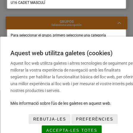
U16 CADET MASCULÍ
GRUPOS
Selecciona una opción
Para seleccionar el grupo, primero seleccione una categoría
Aquest web utilitza galetes (cookies)
Aquest lloc web utilitza galetes i altres tecnologies de seguiment pe
millorar la vostra experiència de navegació amb les finalitats
següents: per habilitar la funcionalitat bàsica del lloc web, per oferir
una millor experiència al lloc web i per mesurar el vostre interès pels
nostres productes i serveis.
Més informació sobre l'ús de les galetes en aquest web.
FUNDACIÓ
LEGALES
TRANSPA
Torneig
Avís
REBUTJA-LES
PREFERÈNCIES
TREBALL
Cloenda
legal
AMB
Copa
Política
ACCEPTA-LES TOTES
NOSALTR
Daurada
de