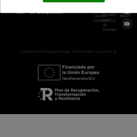
TRUCA’N
Privadesa
Ball&Roll
933 966
Principal
Xarxes
Socials
620
Casals i
Campus
Política
de
Cookies
Fundació del Bàsquet Català. Tots els drets reservats ©